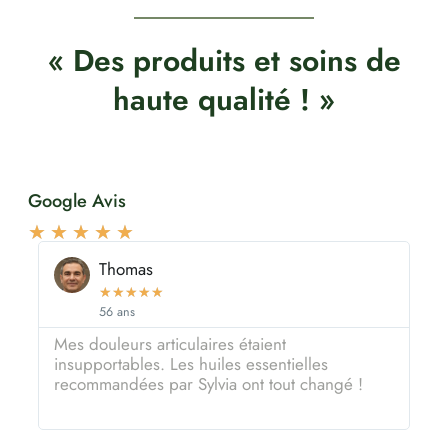
« Des produits et soins de
haute qualité ! »
Google Avis
★
★
★
★
★
Thomas
★
★
★
★
★
56 ans
Mes douleurs articulaires étaient
U
insupportables. Les huiles essentielles
c
recommandées par Sylvia ont tout changé !
r