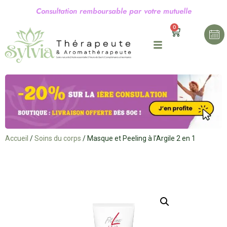
C
o
n
s
u
l
t
a
t
i
o
n
r
e
m
b
o
u
r
s
a
b
l
e
p
a
r
v
o
t
r
e
m
u
t
u
e
l
l
e
0
Accueil
/
Soins du corps
/ Masque et Peeling à l’Argile 2 en 1