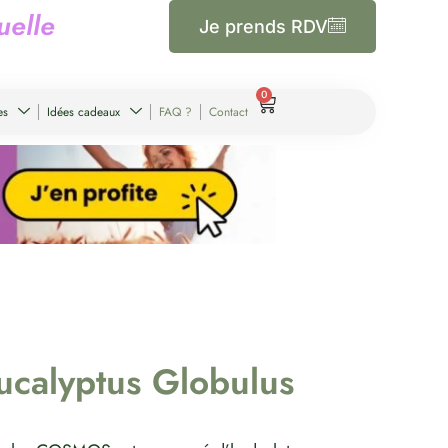
u
e
l
l
e
Je prends RDV
0
es
Idées cadeaux
FAQ ?
Contact
ucalyptus Globulus