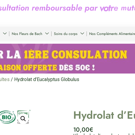
s
u
l
t
a
t
i
o
n
r
e
m
b
o
u
r
s
a
b
l
e
p
a
r
v
o
t
r
e
m
u
t
Nos Fleurs de Bach
Soins du corps
Nos Compléments Alimentair
ultes
/ Hydrolat d’Eucalyptus Globulus
Hydrolat d’E
10,00
€