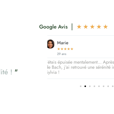
Google Avis
★
★
★
★
★
Thomas
★
★
★
★
★
56 ans
ès un soin aux Fleurs
Mes douleurs articulaires étaient
té incroyable. Merci
huiles essentielles recommandées
l
i
t
é
!
"
changé !