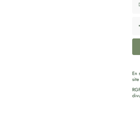
En s
site
RGP
div