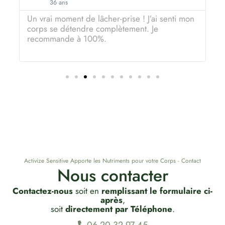
36 ans
Un vrai moment de lâcher-prise ! J’ai senti mon
J
corps se détendre complètement. Je
a
recommande à 100%.
j
s
Activize Sensitive Apporte les Nutriments pour votre Corps - Contact
Nous contacter
Contactez-nous
soit en
remplissant le formulaire ci-
après
,
soit
directement par Téléphone
.
06 20 32 97 45