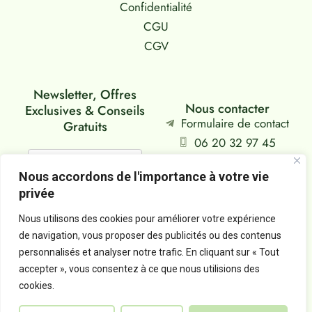
Confidentialité
CGU
CGV
Newsletter, Offres
Nous contacter
Exclusives & Conseils
Formulaire de contact
Gratuits
06 20 32 97 45
Siège : Falaise, FR
Nous accordons de l'importance à votre vie
privée
Je m'abonne
Nous utilisons des cookies pour améliorer votre expérience
de navigation, vous proposer des publicités ou des contenus
personnalisés et analyser notre trafic. En cliquant sur « Tout
Copyright @2026 sylvia-aromatherapeute.fr
accepter », vous consentez à ce que nous utilisions des
Tous droits réservés
cookies.