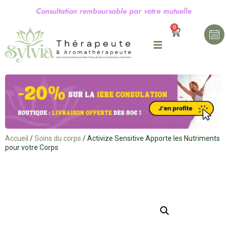
C
o
n
s
u
l
t
a
t
i
o
n
r
e
m
b
o
u
r
s
a
b
l
e
p
a
r
v
o
t
r
e
m
u
t
u
e
l
l
e
0
Accueil
/
Soins du corps
/ Activize Sensitive Apporte les Nutriments
pour votre Corps