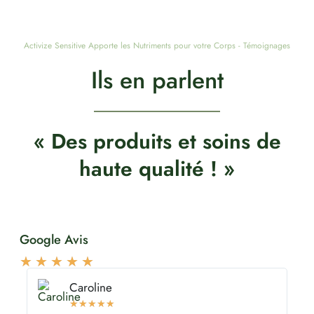
Activize Sensitive Apporte les Nutriments pour votre Corps - Témoignages
Ils en parlent
« Des produits et soins de
haute qualité ! »
Google Avis
★
★
★
★
★
Caroline
★
★
★
★
★