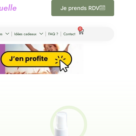
u
e
l
l
e
Je prends RDV
0
es
Idées cadeaux
FAQ ?
Contact