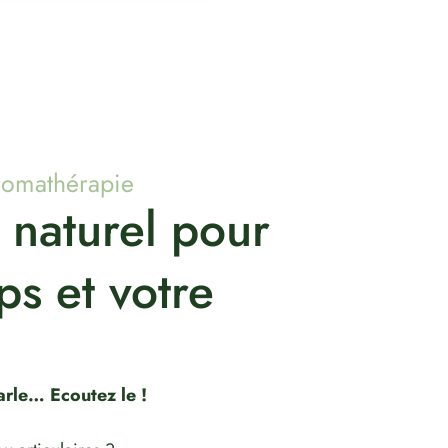
romathérapie
 naturel pour
ps et votre
rle… Ecoutez le !