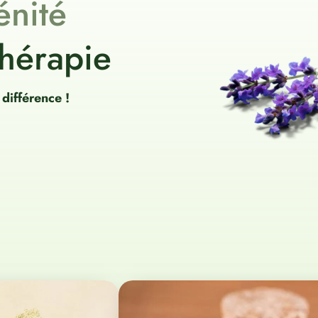
é
n
i
t
é
thérapie
différence !