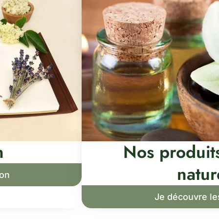
n
Nos produit
natur
ion
Je découvre le