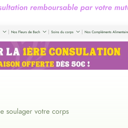
s
u
l
t
a
t
i
o
n
r
e
m
b
o
u
r
s
a
b
l
e
p
a
r
v
o
t
r
e
m
u
t
Nos Fleurs de Bach
Soins du corps
Nos Compléments Alimentair
e soulager votre corps