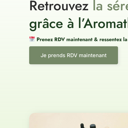
Retrouvez
l
a
s
é
r
grâce à l’Aroma
Prenez RDV maintenant & ressentez la 
Je prends RDV maintenant