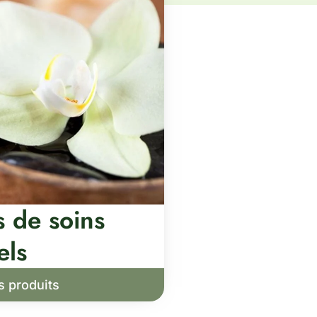
s de soins
els
s produits