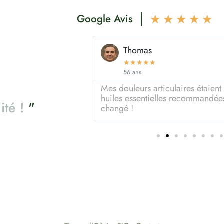
Google Avis
★
★
★
★
★
Thomas
★
★
★
★
★
56 ans
ès un soin aux Fleurs
Mes douleurs articulaires étaient
té incroyable. Merci
huiles essentielles recommandées
l
i
t
é
!
"
changé !