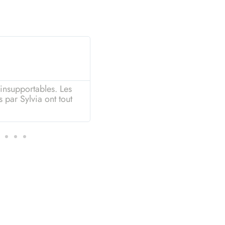
Caroline
★
★
★
★
★
36 ans
 insupportables. Les
Un vrai moment de lâcher-prise !
 par Sylvia ont tout
se détendre complètement. Je 