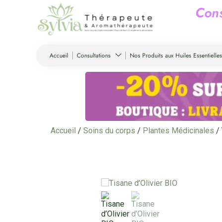
C
o
n
Accueil
Consultations
Nos Produits aux Huiles Essentielles
Accueil
/
Soins du corps
/
Plantes Médicinales
/ 