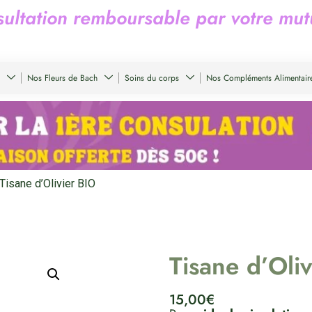
s
u
l
t
a
t
i
o
n
r
e
m
b
o
u
r
s
a
b
l
e
p
a
r
v
o
t
r
e
m
u
t
Nos Fleurs de Bach
Soins du corps
Nos Compléments Alimentair
Tisane d’Olivier BIO
Tisane d’Oli
15,00
€