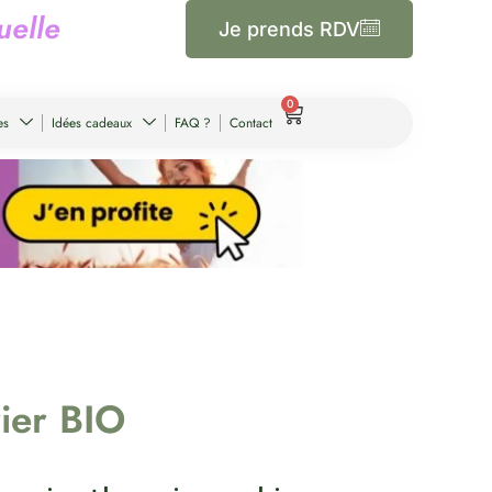
u
e
l
l
e
Je prends RDV
0
es
Idées cadeaux
FAQ ?
Contact
vier BIO