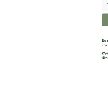
En s
site
RGP
div