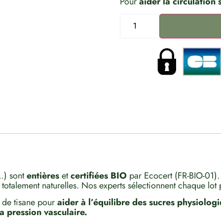
Pour
aider la circulation 
L.
) sont
entières
et
certifiées BIO
par Ecocert (FR-BIO-01).
t totalement naturelles. Nos experts sélectionnent chaque lot
 de tisane pour
aider à l’équilibre des sucres physiolog
la pression vasculaire.