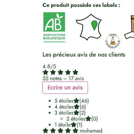
Ce produit possède ces labels :
Les précieux avis de nos clients
4.8/5
55 notes – 17 avis
Ecrire un avis
5 étoiles
(46)
4 étoiles
(6)
3 étoiles
(2)
2 étoiles
(0)
1 étoile
(1)
mohamed