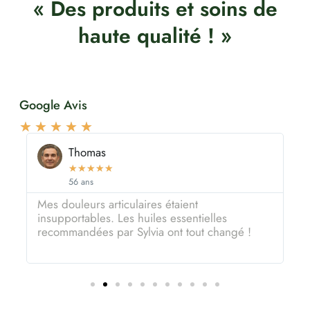
« Des produits et soins de
haute qualité ! »
Google Avis
★
★
★
★
★
Thomas
★
★
★
★
★
56 ans
Mes douleurs articulaires étaient
U
insupportables. Les huiles essentielles
c
recommandées par Sylvia ont tout changé !
r