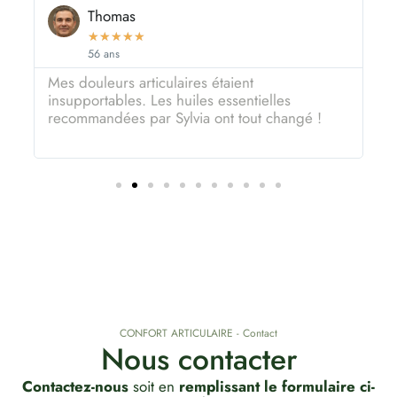
Thomas
★
★
★
★
★
56 ans
Mes douleurs articulaires étaient
U
insupportables. Les huiles essentielles
c
recommandées par Sylvia ont tout changé !
r
CONFORT ARTICULAIRE - Contact
Nous contacter
Contactez-nous
soit en
remplissant le formulaire ci-