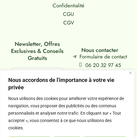
Confidentialité
CGU
CGV
Newsletter, Offres
Nous contacter
Exclusives & Conseils
Formulaire de contact
Gratuits
06 20 32 97 45
Siège : Falaise, FR
Nous accordons de l'importance à votre vie
privée
Je m'abonne
Nous utilisons des cookies pour améliorer votre expérience de
navigation, vous proposer des publicités ou des contenus
personnalisés et analyser notre trafic. En cliquant sur « Tout
Copyright @2026 sylvia-aromatherapeute.fr
accepter », vous consentez à ce que nous utilisions des
Tous droits réservés
cookies.