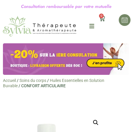
C
o
n
s
u
l
t
a
t
i
o
n
r
e
m
b
o
u
r
s
a
b
l
e
p
a
r
v
o
t
r
e
m
u
t
u
e
l
l
e
0
Accueil
/
Soins du corps
/
Huiles Essentielles en Solution
Buvable
/ CONFORT ARTICULAIRE