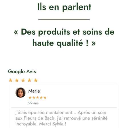
Ils en parlent
« Des produits et soins de
haute qualité ! »
Google Avis
★
★
★
★
★
Marie
★
★
★
★
★
29 ans
J’étais épuisée mentalement… Après un soin
Mes
aux Fleurs de Bach, j’ai retrouvé une sérénité
ins
incroyable. Merci Sylvia !
re