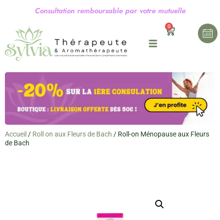
C
o
n
s
u
l
t
a
t
i
o
n
r
e
m
b
o
u
r
s
a
b
l
e
p
a
r
v
o
t
r
e
m
u
t
u
e
l
l
e
0
Accueil
/
Roll on aux Fleurs de Bach
/ Roll-on Ménopause aux Fleurs
de Bach