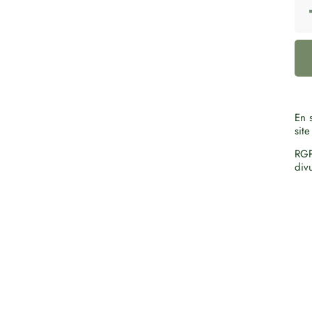
En s
site
RGP
div