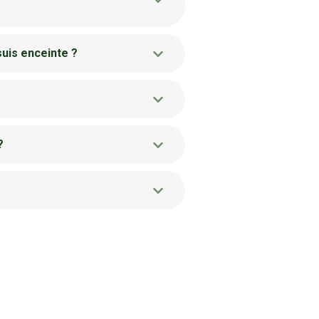
 suis enceinte ?
?