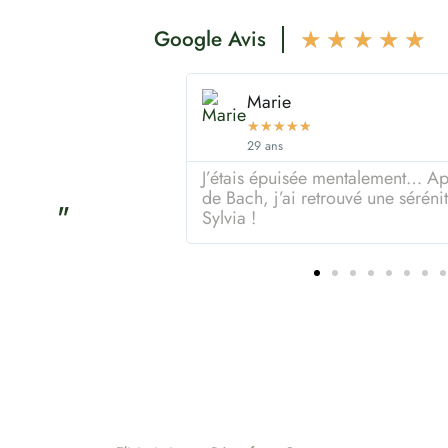
Google Avis
★
★
★
★
★
Thomas
★
★
★
★
★
56 ans
ès un soin aux Fleurs
Mes douleurs articulaires étaient
té incroyable. Merci
huiles essentielles recommandées
"
changé !