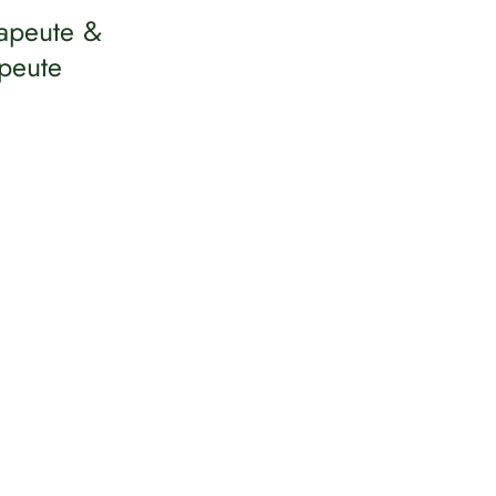
rapeute &
peute