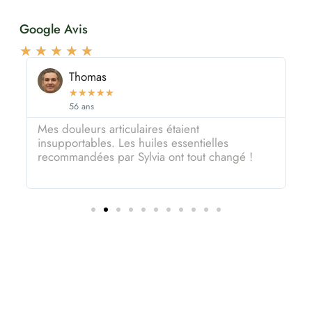
Google Avis
★
★
★
★
★
Thomas
★
★
★
★
★
56 ans
Mes douleurs articulaires étaient
U
insupportables. Les huiles essentielles
c
recommandées par Sylvia ont tout changé !
r