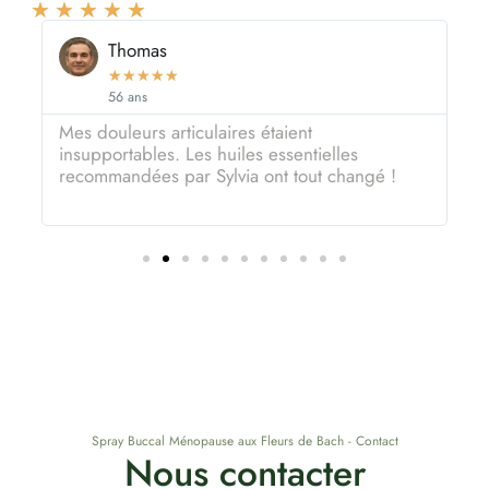
★
★
★
★
★
Thomas
★
★
★
★
★
56 ans
Mes douleurs articulaires étaient
U
insupportables. Les huiles essentielles
c
recommandées par Sylvia ont tout changé !
r
Spray Buccal Ménopause aux Fleurs de Bach - Contact
Nous contacter