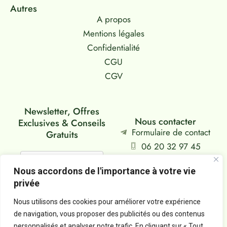
Autres
A propos
Mentions légales
Confidentialité
CGU
CGV
Newsletter, Offres
Nous contacter
Exclusives & Conseils
Formulaire de contact
Gratuits
06 20 32 97 45
Siège : Falaise, FR
Nous accordons de l'importance à votre vie
privée
Je m'abonne
Nous utilisons des cookies pour améliorer votre expérience
de navigation, vous proposer des publicités ou des contenus
personnalisés et analyser notre trafic. En cliquant sur « Tout